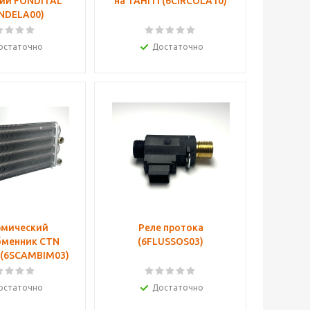
ии FONDITAL
на TAHITI (6CIRCOLA10)
NDELA00)
остаточно
Достаточно
рмический
Реле протока
бменник CTN
(6FLUSSOS03)
(6SCAMBIM03)
остаточно
Достаточно