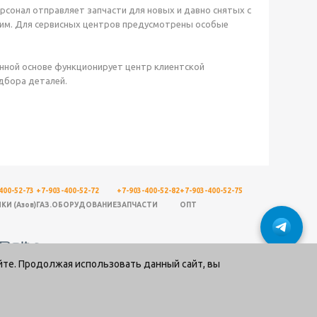
рсонал отправляет запчасти для новых и давно снятых с
ским. Для сервисных центров предусмотрены особые
нной основе функционирует центр клиентской
дбора деталей.
400-52-73
+7-903-400-52-72
+7-903-400-52-82
+7-903-400-52-75
КИ (Азов)
ГАЗ.ОБОРУДОВАНИЕ
ЗАПЧАСТИ
ОПТ
йте. Продолжая использовать данный сайт, вы