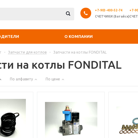
+7-903-400-52-74
+7-90
СЧЕТЧИКИ (Батайск)
СЧЕТ
ОДИТЕЛИ
О КОМПАНИИ
г
-
Запчасти для котлов
-
Запчасти на котлы FONDITAL
сти на котлы FONDITAL
По алфавиту
По цене