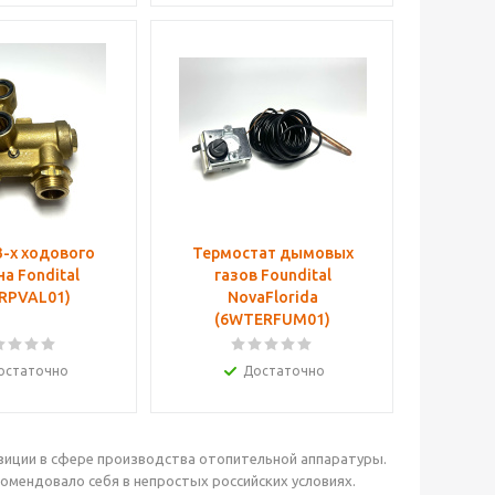
3-х ходового
Термостат дымовых
на Fondital
газов Foundital
RPVAL01)
NovaFlorida
(6WTERFUM01)
остаточно
Достаточно
озиции в сфере производства отопительной аппаратуры.
омендовало себя в непростых российских условиях.