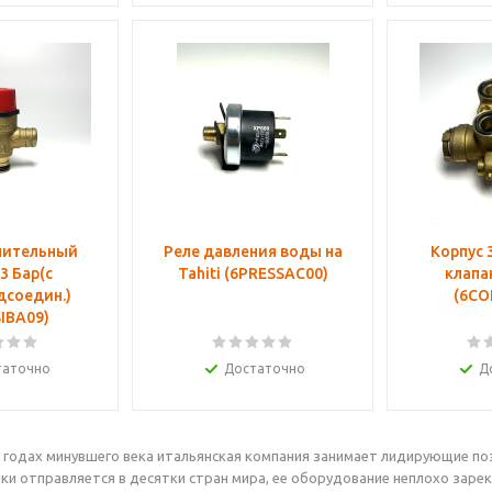
нительный
Реле давления воды на
Корпус 
3 Бар(с
Tahiti (6PRESSAC00)
клапа
дсоедин.)
(6CO
IBA09)
таточно
Достаточно
Д
х годах минувшего века итальянская компания занимает лидирующие п
и отправляется в десятки стран мира, ее оборудование неплохо зарек