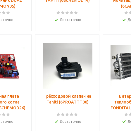
нник DUAL
TAHITI (6SCHEMOD14)
ионизац
MON05)
(6CA
таточно
Достаточно
Д
ная плата
Трёхходовой клапан на
Бите
ого котла
Tahiti (6PROATTT00)
теплоо
6SCHEMOD26)
FONDITAL
таточно
Достаточно
Д