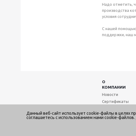
Надо отметить, ч
производства кот
условия сотрудни
С нашей помощью 
поддержки, наш 
О
КОМПАНИИ
Новости
Сертификаты
П
Данный веб-сайт использует cookie-файлы в целях п
к
соглашаетесь с использованием нами cookie-файлов