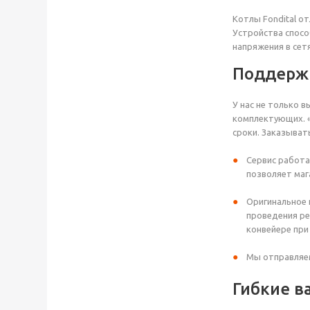
Котлы Fondital о
Устройства спосо
напряжения в сет
Поддерж
У нас не только в
комплектующих. «
сроки. Заказыват
Сервис работа
позволяет маг
Оригинальное 
проведения ре
конвейере при
Мы отправляем
Гибкие в