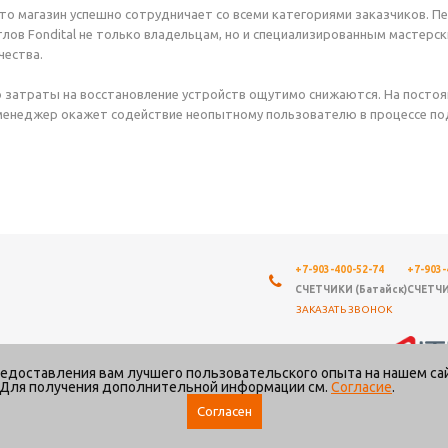
то магазин успешно сотрудничает со всеми категориями заказчиков. Пе
лов Fondital не только владельцам, но и специализированным мастер
чества.
затраты на восстановление устройств ощутимо снижаются. На постоя
менеджер окажет содействие неопытному пользователю в процессе по
+7-903-400-52-74
+7-903-
СЧЕТЧИКИ (Батайск)
СЧЕТЧИ
ЗАКАЗАТЬ ЗВОНОК
Создание и продвижение сайта
олитика
редоставления вам лучшего пользовательского опыта на нашем са
онфиденциальности
. Для получения дополнительной информации см.
Согласие
.
Согласен