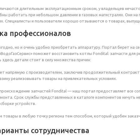
тличаются длительным эксплуатационным сроком, у владельцев нечаст
бны работать при небольшом давлении в газовых магистралях. Они на 
ях. Специалисты и пользователи хорошо отзываются о товарах, выпущ
ка профессионалов
ыгодно, но и очень удобно приобретать аппаратуру. Портал берет на се
ВодоГазСервис» поможет восстановить котлы Fondital: запчасти для 
ь здесь детали стоит в силу множества причин:
ет напрямую с производителем, заключив продолжительный контракт 
азину реализовывать товары на привлекательных условиях.
происхождение запчастей Fondital — наш портал предоставляет все с
монта. Срок службы представленных в каталоге компонентов ничуть н
 сборке устройств.
 товары в любую точку региона тем способом, который удобен заказч
арианты сотрудничества