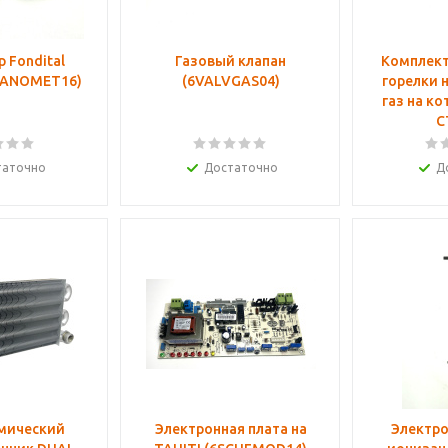
 Fondital
Газовый клапан
Комплект
6MANOMET16)
(6VALVGAS04)
горелки 
газ на к
C
таточно
Достаточно
Д
мический
Электронная плата на
Электро