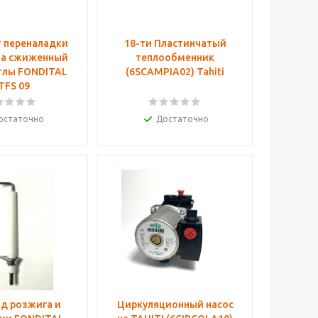
 переналадки
18-ти Пластинчатый
на сжиженный
теплообменник
отлы FONDITAL
(6SCAMPIA02) Tahiti
TFS 09
остаточно
Достаточно
д розжига и
Циркуляционный насос