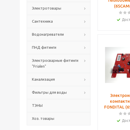
теплообме
(6SCAM
Электротовары
Дос
Сантехника
Водонагреватели
ПНД фитинги
Электросварные фитинги
"Frialen"
Канализация
Фильтры для воды
Электрон
компактн
ТЭНЫ
FONDITAL (
Хоз. товары
Дос