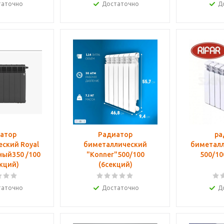
таточно
Достаточно
Д
атор
Радиатор
ра
ский Royal
биметаллический
биметалл
ный350 /100
"Konner"500/100
500/10
 секций)
(6секций)
таточно
Достаточно
Д