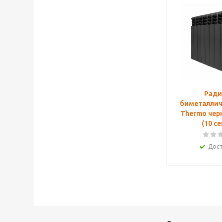
Ради
биметаллич
Thermo чер
(10 с
Дос