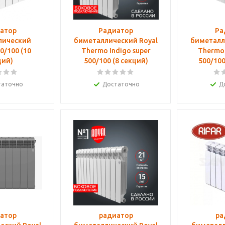
атор
Радиатор
Ра
лический
биметаллический Royal
биметалл
0/100 (10
Thermo Indigo super
Thermo 
ций)
500/100 (8 секций)
500/100
таточно
Достаточно
Д
атор
радиатор
ра