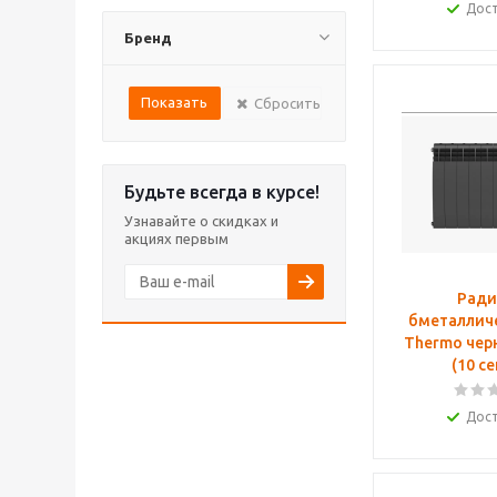
Дос
Бренд
Сбросить
Будьте всегда в курсе!
Узнавайте о скидках и
акциях первым
Ради
бметалличе
Thermo чер
(10
Дос