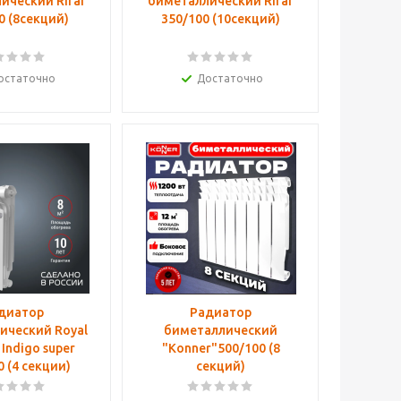
ический Rifar
биметаллический Rifar
0 (8cекций)
350/100 (10секций)
остаточно
Достаточно
диатор
Радиатор
ический Royal
биметаллический
Indigo super
"Konner"500/100 (8
0 (4 секции)
секций)