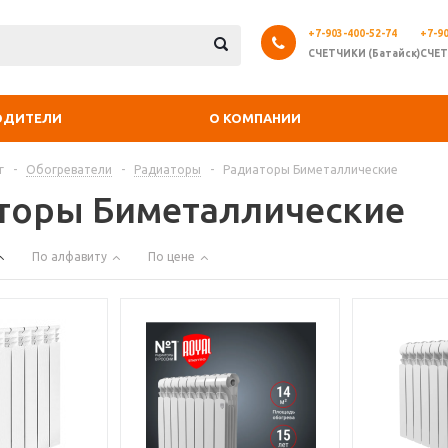
+7-903-400-52-74
+7-90
СЧЕТЧИКИ (Батайск)
СЧЕТ
ОДИТЕЛИ
О КОМПАНИИ
г
-
Обогреватели
-
Радиаторы
-
Радиаторы Биметаллические
торы Биметаллические
По алфавиту
По цене