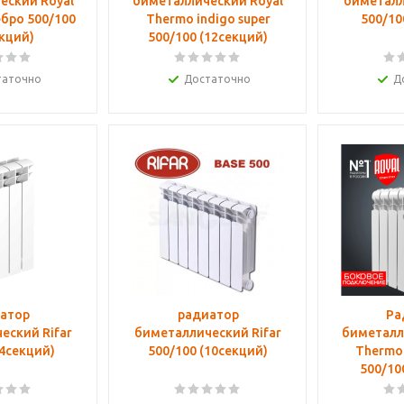
еский Royal
биметаллический Royal
биметалл
бро 500/100
Thermo indigo super
500/10
екций)
500/100 (12cекций)
таточно
Достаточно
Д
атор
радиатор
Ра
еский Rifar
биметаллический Rifar
биметалл
(4секций)
500/100 (10cекций)
Thermo 
500/10