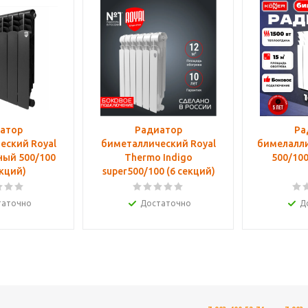
атор
Радиатор
Ра
еский Royal
биметаллический Royal
бимелалли
ный 500/100
Thermo Indigo
500/100
екций)
super500/100 (6 секций)
таточно
Достаточно
Д