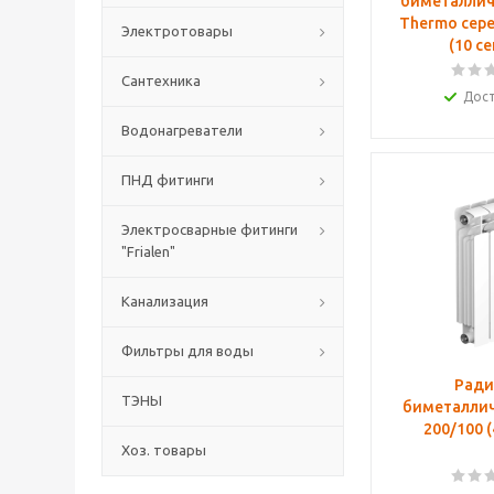
биметаллич
Thermo сере
Электротовары
(10 с
Сантехника
Дос
Водонагреватели
ПНД фитинги
Электросварные фитинги
"Frialen"
Канализация
Фильтры для воды
Ради
ТЭНЫ
биметаллич
200/100 
Хоз. товары