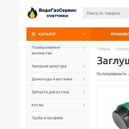
КАТАЛОГ
ПРОИЗВ
Полипропилен и
Главная
-
Катало
экопластик
Заглу
Запорная арматура
По популярности
Дымоходы и вытяжки
Запчасти для котлов
Котлы
Трубы и профили