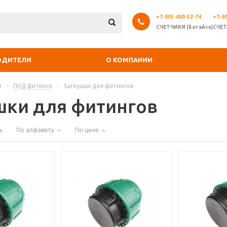
+7-903-400-52-74
+7-90
СЧЕТЧИКИ (Батайск)
СЧЕТ
ОДИТЕЛИ
О КОМПАНИИ
г
-
ПНД фитинги
-
Заглушки для фитингов
шки для фитингов
По алфавиту
По цене