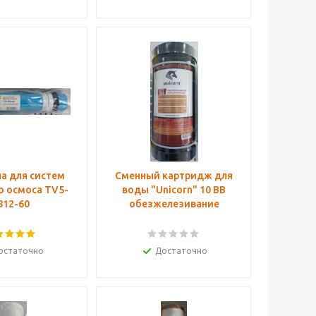
а для систем
Сменный картридж для
о осмоса TV5-
воды "Unicorn" 10 BB
812-60
обезжелезивание
остаточно
Достаточно