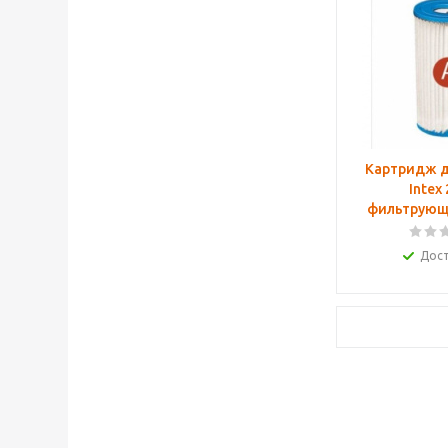
Картридж д
Intex
фильтрующе
Дос