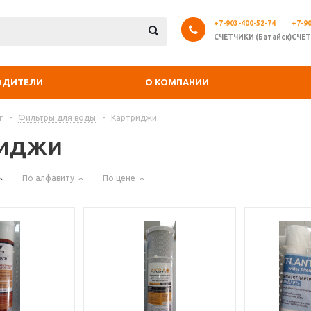
+7-903-400-52-74
+7-90
СЧЕТЧИКИ (Батайск)
СЧЕТ
ОДИТЕЛИ
О КОМПАНИИ
г
-
Фильтры для воды
-
Картриджи
риджи
По алфавиту
По цене