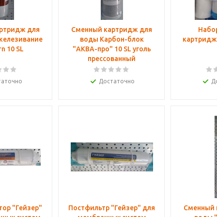
ртридж для
Сменный картридж для
Набо
железивание
воды Карбон-блок
картридж
orn 10 SL
"АКВА-про" 10 SL уголь
прессованный
таточно
Достаточно
Д
ор "Гейзер"
Постфильтр "Гейзер" для
Сменный 