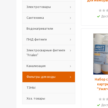
для мембра
Электротовары
Дос
Сантехника
Водонагреватели
ПНД фитинги
Электросварные фитинги
"Frialen"
Канализация
Фильтры для воды
Набор 
картр
ТЭНЫ
"Умяг
Хоз. товары
Дос