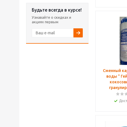
Будьте всегда в курсе!
Узнавайте о скидках и
акциях первым
Сменный ка
воды " Гейзер" 10 SL
кокосов
гранули
Дос