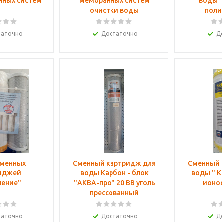
нных систем
мембранных систем
воды "
очистки воды
поли
таточно
Достаточно
Д
сменных
Сменный картридж для
Сменный 
иджей
воды Карбон - блок
воды " K
чение"
"АКВА-про" 20 ВВ уголь
ионо
прессованный
таточно
Достаточно
Д