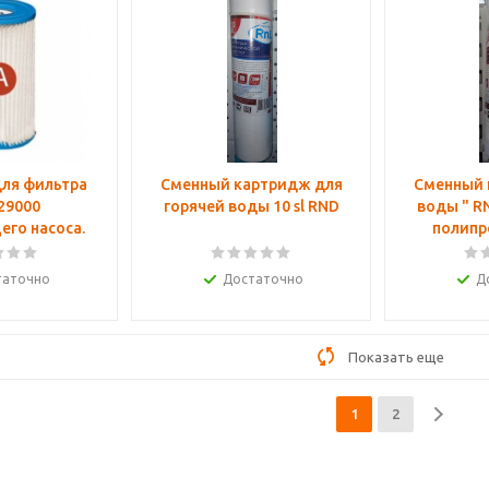
ля фильтра
Сменный картридж для
Сменный 
 29000
горячей воды 10 sl RND
воды " RND" 10 SL нить
го насоса.
полипр
таточно
Достаточно
Д
Показать еще
1
2