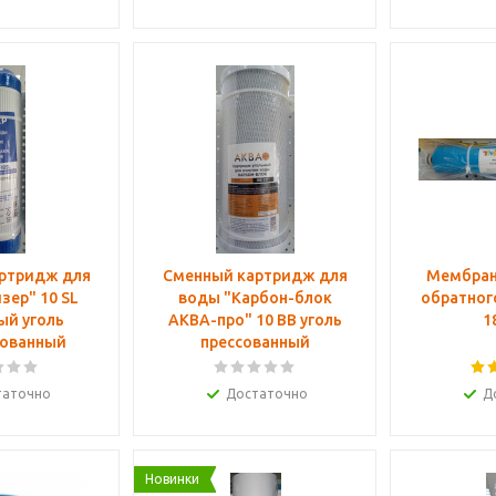
ртридж для
Сменный картридж для
Мембран
воды "Карбон-блок
обратног
ый уголь
АКВА-про" 10 ВВ уголь
1
рованный
прессованный
таточно
Достаточно
Д
Новинки