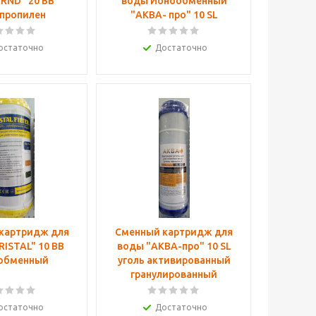
RND" 20 ВВ
воды Ионообменный
пропилен
"АКВА- про" 10 SL
остаточно
Достаточно
картридж для
Сменный картридж для
RISTAL" 10 BB
воды "АКВА-про" 10 SL
обменный
уголь активированный
гранулированный
остаточно
Достаточно