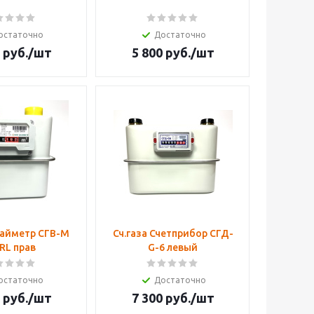
остаточно
Достаточно
руб.
/шт
5 800
руб.
/шт
кайметр СГВ-М
Сч.газа Счетприбор СГД-
RL прав
G-6 левый
остаточно
Достаточно
руб.
/шт
7 300
руб.
/шт