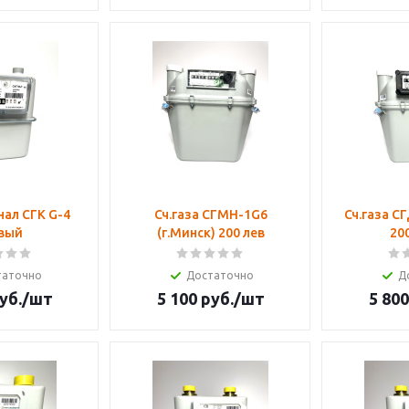
нал СГК G-4
Сч.газа СГМН-1G6
Сч.газа СГД-3Т 
вый
(г.Минск) 200 лев
20
таточно
Достаточно
Д
уб.
/шт
5 100
руб.
/шт
5 800