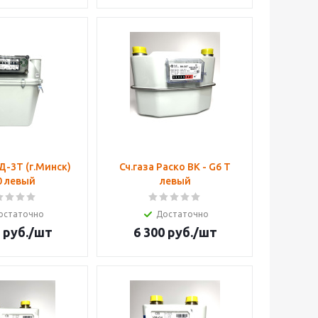
(г.Минск)
Сч.газа Раско ВК - G6 Т
0 левый
левый
остаточно
Достаточно
руб.
/шт
6 300
руб.
/шт