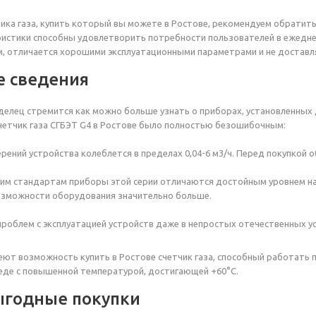
ика газа, купить который вы можете в Ростове, рекомендуем обратить 
истики способны удовлетворить потребности пользователей в ежедне
, отличается хорошими эксплуатационными параметрами и не доставля
 сведения
лец стремится как можно больше узнать о приборах, установленных 
четчик газа СГБЭТ G4 в Ростове было полностью безошибочным:
рений устройства колеблется в пределах 0,04-6 м3/ч. Перед покупкой 
м стандартам приборы этой серии отличаются достойным уровнем над
озможности оборудования значительно больше.
проблем с эксплуатацией устройств даже в непростых отечественных ус
ют возможность купить в Ростове счетчик газа, способный работать п
еде с повышенной температурой, достигающей +60°С.
ыгодные покупки