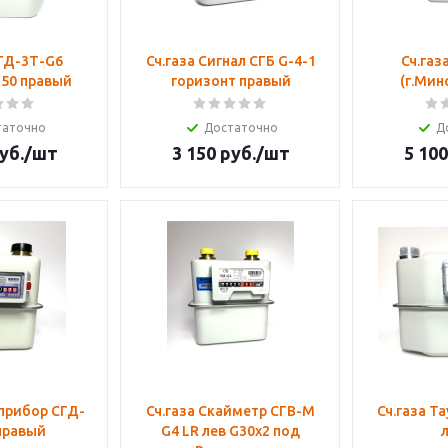
СГД-3Т-G6
Сч.газа Сигнал СГБ G-4-1
Сч.газ
250 правый
горизонт правый
(г.Мин
таточно
Достаточно
Д
уб.
/шт
3 150
руб.
/шт
5 100
тприбор СГД-
Сч.газа Скайметр СГВ-М
Сч.газа Та
правый
G4 LR лев G30х2 под