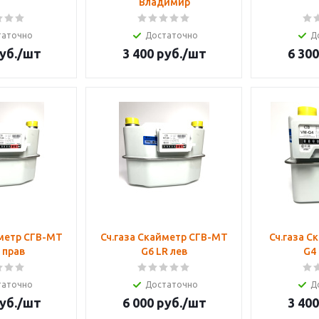
Владимир
таточно
Достаточно
Д
уб.
/шт
3 400
руб.
/шт
6 300
йметр СГВ-МТ
Сч.газа Скайметр СГВ-МТ
Сч.газа С
 прав
G6 LR лев
G4 
таточно
Достаточно
Д
уб.
/шт
6 000
руб.
/шт
3 400