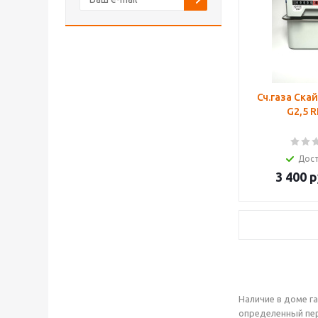
Сч.газа Ска
G2,5 R
Дос
3 400
р
Наличие в доме г
определенный пе