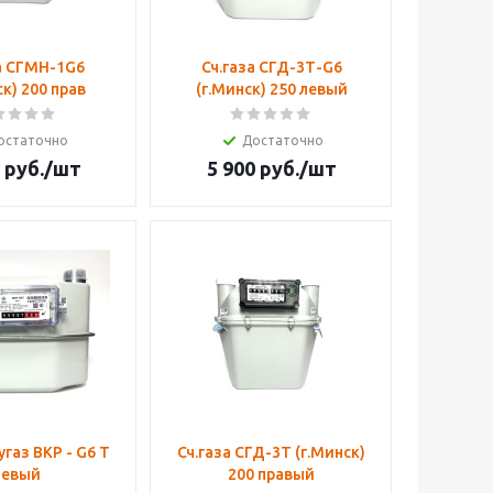
а СГМН-1G6
Сч.газа СГД-3Т-G6
ск) 200 прав
(г.Минск) 250 левый
остаточно
Достаточно
руб.
/шт
5 900
руб.
/шт
угаз ВКР - G6 Т
Сч.газа СГД-3Т (г.Минск)
левый
200 правый