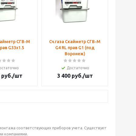
кайметр СГВ-М
Сч.газа Скайметр СГВ-М
прав G33х1.5
G4 RL прав G1 (под
Воронеж)
остаточно
Достаточно
руб.
/шт
3 400
руб.
/шт
 монтажа соответствующих приборов учета. Существует
ми компаниями.