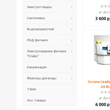
Электротовары
Дос
3 600
р
Сантехника
Водонагреватели
ПНД фитинги
Электросварные фитинги
"Frialen"
Канализация
Фильтры для воды
Сч.газа Ска
G6 RL
ТЭНЫ
Дос
Хоз. товары
6 000
р