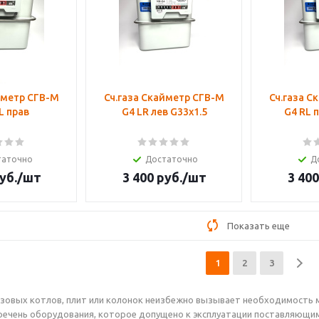
йметр СГВ-М
Сч.газа Скайметр СГВ-М
Сч.газа С
L прав
G4 LR лев G33х1.5
G4 RL 
таточно
Достаточно
Д
уб.
/шт
3 400
руб.
/шт
3 400
Показать еще
1
2
3
азовых котлов, плит или колонок неизбежно вызывает необходимость
речень оборудования, которое допущено к эксплуатации поставляющи