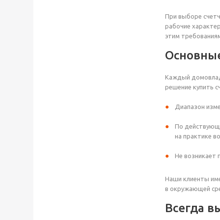
При выборе счетч
рабочие характер
этим требованиям
Основные
Каждый домовладе
решение купить с
Диапазон изме
По действующи
на практике в
Не возникает 
Наши клиенты име
в окружающей ср
Всегда в