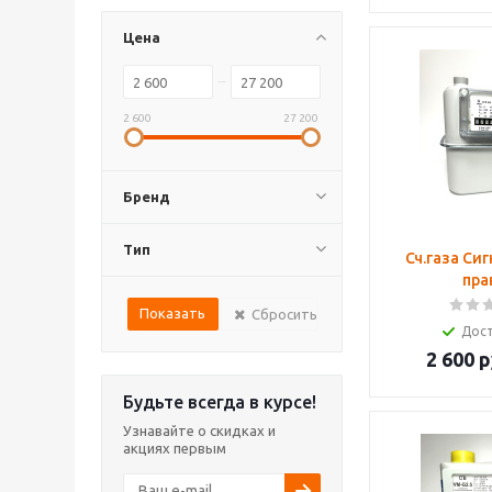
Цена
2 600
27 200
Бренд
Тип
Сч.газа Сиг
пра
Сбросить
Дос
2 600
р
Будьте всегда в курсе!
Узнавайте о скидках и
акциях первым