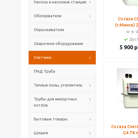
Насосы и насосные станции
Обогреватели
Сч.газа 
(г.Минск) 
Опрыскиватели
Дос
Сварочное оборудование
5 900
р
Счетчики
ПНД Труба
Теплые полы, утеплитель
Трубы для импортных
котлов
Бытовые товары
Сч.газа Сче
G4 ТК 
Шланги